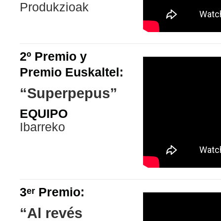
Produkzioak
2º Premio y
Premio Euskaltel:
“Superpepus”
EQUIPO
Ibarreko
3
Premio:
er
“Al revés